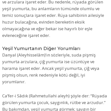
ve arzulara işaret eder. Bu nedenle, rüyada görülen
yeşil yumurta, bu anlamların tümünde olumlu ve
temiz sonuçlara işaret eder. Rüya sahibinin ailesiyle
huzur bulacağına, evinden bereketin eksik
olmayacağına ve eğer bekar ise hayırlı bir eşle
evleneceğine işaret eder.
Yeşil Yumurtanın Diğer Yorumları
Danyal (Aleyhisselâm)’ın sözleriyle, suda pişmiş
yumurta arzulara, çiğ yumurta ise üzüntüye ve
harama işaret eder. Ancak yeşil yumurta, çiğ veya
pişmiş olsun, renk nedeniyle kötü değil, iyi
yorumlanır.
Ca’fer-i Sâdık (Rahmetullahi aleyh) şöyle der: “Rüyada
görülen yumurta çocuk, saygınlık, rütbe ve arzudur.”
Bu bakımdan, yeşil yumurta görmek; saygın bir