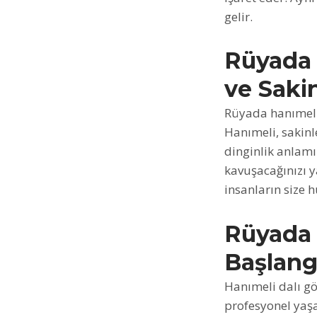
gelir.
Rüyada
ve Sakin
Rüyada hanımeli 
Hanımeli, sakinle
dinginlik anlamı
kavuşacağınızı 
insanların size h
Rüyada 
Başlang
Hanımeli dalı gö
profesyonel yaşa