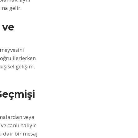
na gelir.
 ve
 meyvesini
doğru ilerlerken
işisel gelişim,
Geçmişi
malardan veya
ve canlı haliyle
a dair bir mesaj