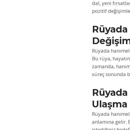
dal, yeni fırsatl
pozitif değişiml
Rüyada 
Değişi
Rüyada hanımeli
Bu rüya, hayatın
zamanda, hanımel
süreç sonunda bü
Rüyada 
Ulaşma
Rüyada hanımeli
anlamına gelir. 
istediğiniz hed