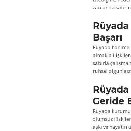
zamanda sabrını
Rüyada 
Başarı
Rüyada hanımeli 
almakla ilişkilen
sabırla çalışmanı
ruhsal olgunlaş
Rüyada 
Geride 
Rüyada kurumuş 
olumsuz ilişkiler
aşkı ve hayatın 