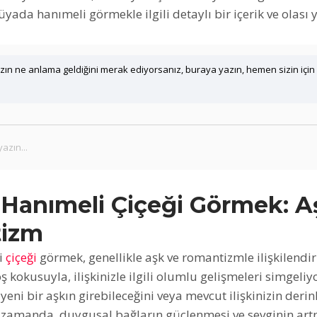
 rüyada hanımeli görmekle ilgili detaylı bir içerik ve olası
ın ne anlama geldiğini merak ediyorsanız, buraya yazın, hemen sizin için
Hanımeli Çiçeği Görmek: A
izm
i
çiçeği
görmek, genellikle aşk ve romantizmle ilişkilendiri
oş kokusuyla, ilişkinizle ilgili olumlu gelişmeleri simgeliyo
yeni bir aşkın girebileceğini veya mevcut ilişkinizin derin
nı zamanda, duygusal bağların güçlenmesi ve sevginin ar