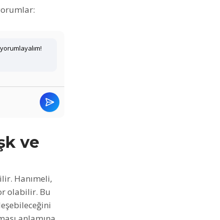
 yorumlar:
 yorumlayalım!
şk ve
lir. Hanımeli,
r olabilir. Bu
leşebileceğini
tması anlamına