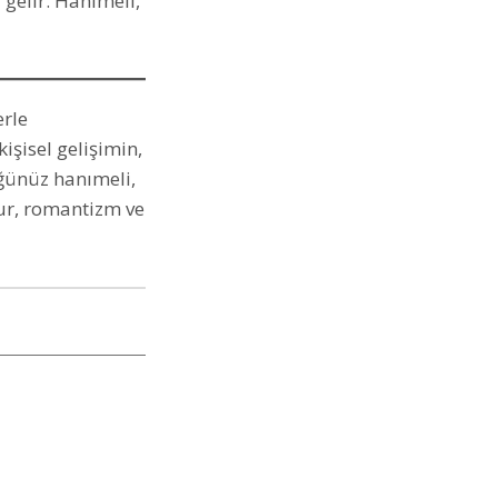
gelir. Hanımeli,
erle
işisel gelişimin,
üğünüz hanımeli,
zur, romantizm ve