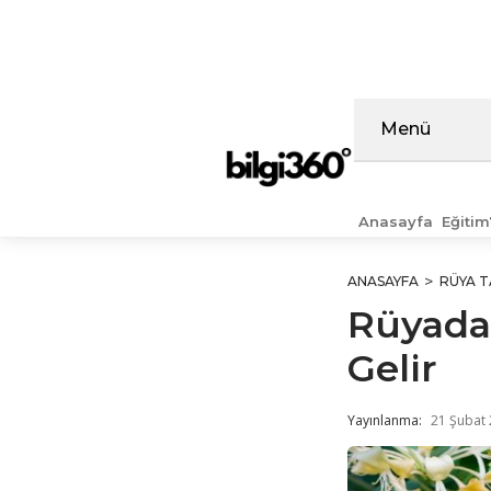
İçeriğe
atla
Menü
Anasayfa
Eğitim
ANASAYFA
RÜYA T
Rüyada
Gelir
Yayınlanma:
21 Şubat