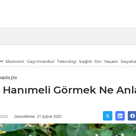
Ekonomi
Gayrimenkul
Teknoloji
Sağlık
Din
Yaşam
Seyaha
ABIRLERI
 Hanımeli Görmek Ne An
 2025
Güncelleme:
21 Şubat 2025