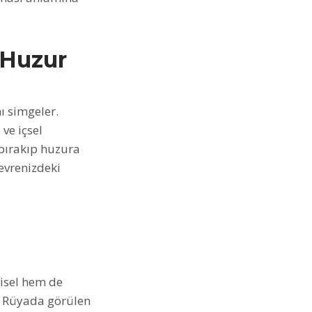
 Huzur
ı simgeler.
 ve içsel
 bırakıp huzura
evrenizdeki
şisel hem de
r. Rüyada görülen