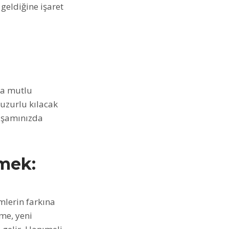
 geldiğine işaret
eya mutlu
huzurlu kılacak
yaşamınızda
mek:
lerin farkına
rme, yeni