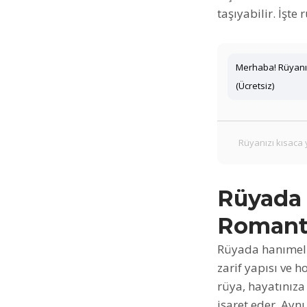
taşıyabilir. İşte
Merhaba! Rüyanız
(Ücretsiz)
Rüyada 
Romant
Rüyada hanımel
zarif yapısı ve h
rüya, hayatınıza 
işaret eder. Ay