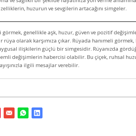
ma ve sağlıklı bir şekilde hayatınıza yön verme anlamına 
zelliklerin, huzurun ve sevgilerin artacağını simgeler.
görmek, genellikle aşk, huzur, güven ve pozitif değişiml
bir rüya olarak karşımıza çıkar. Rüyada hanımeli görmek, k
duygusal ilişkilerin güçlü bir simgesidir. Rüyanızda görd
emli değişimlerin habercisi olabilir. Bu çiçek, ruhsal hu
ayışınızla ilgili mesajlar verebilir.