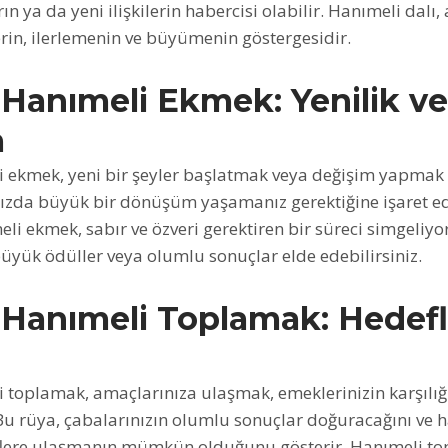
arın ya da yeni ilişkilerin habercisi olabilir. Hanımeli dal
erin, ilerlemenin ve büyümenin göstergesidir.
Hanımeli Ekmek: Yenilik ve
m
 ekmek, yeni bir şeyler başlatmak veya değişim yapmak 
ızda büyük bir dönüşüm yaşamanız gerektiğine işaret ede
i ekmek, sabır ve özveri gerektiren bir süreci simgeliyor
yük ödüller veya olumlu sonuçlar elde edebilirsiniz.
Hanımeli Toplamak: Hedefl
 toplamak, amaçlarınıza ulaşmak, emeklerinizin karşılığ
Bu rüya, çabalarınızın olumlu sonuçlar doğuracağını ve 
eflere ulaşmanın mümkün olduğunu gösterir. Hanımeli to