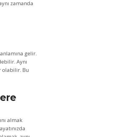
ı, aynı zamanda
anlamına gelir.
bilir. Aynı
 olabilir. Bu
ere
ını almak
hayatınızda
plamak, aynı