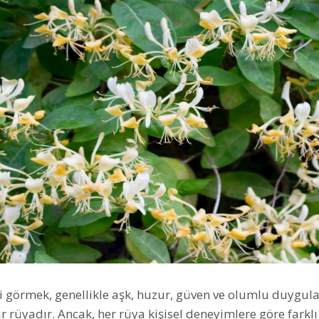
 görmek, genellikle aşk, huzur, güven ve olumlu duygula
bir rüyadır. Ancak, her rüya kişisel deneyimlere göre farkl