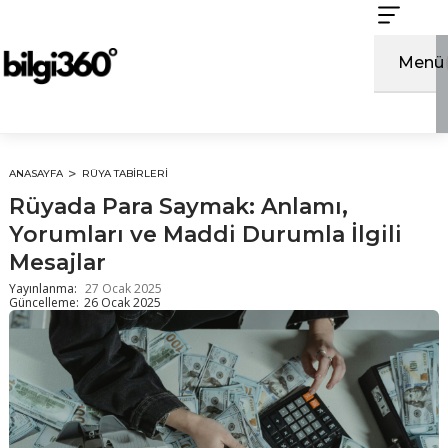
İçeriğe
atla
Menü
ANASAYFA
RÜYA TABIRLERI
Rüyada Para Saymak: Anlamı,
Yorumları ve Maddi Durumla İlgili
Mesajlar
Yayınlanma:
27 Ocak 2025
Güncelleme:
26 Ocak 2025