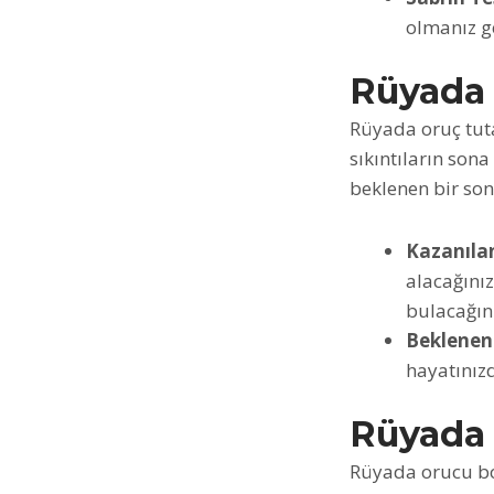
olmanız ge
Rüyada 
Rüyada oruç tuta
sıkıntıların son
beklenen bir son
Kazanıla
alacağını
bulacağını
Beklenen
hayatınız
Rüyada
Rüyada orucu bo