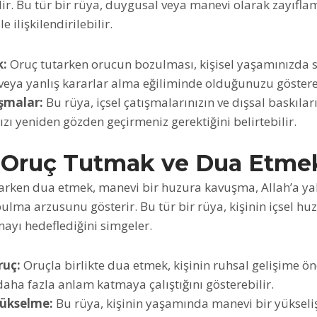
ir. Bu tür bir rüya, duygusal veya manevi olarak zayıflam
le ilişkilendirilebilir.
k:
Oruç tutarken orucun bozulması, kişisel yaşamınızda sa
 veya yanlış kararlar alma eğiliminde olduğunuzu göstereb
ışmalar:
Bu rüya, içsel çatışmalarınızın ve dışsal baskıları
ızı yeniden gözden geçirmeniz gerektiğini belirtebilir.
 Oruç Tutmak ve Dua Etme
arken dua etmek, manevi bir huzura kavuşma, Allah’a ya
ulma arzusunu gösterir. Bu tür bir rüya, kişinin içsel huz
ayı hedeflediğini simgeler.
ruç:
Oruçla birlikte dua etmek, kişinin ruhsal gelişime ön
aha fazla anlam katmaya çalıştığını gösterebilir.
ükselme:
Bu rüya, kişinin yaşamında manevi bir yükseliş