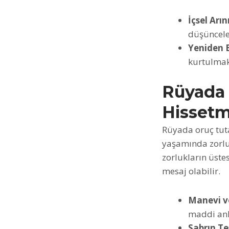
İçsel Arı
düşünceler
Yeniden 
kurtulmak
Rüyada
Hisset
Rüyada oruç tuta
yaşamında zorlukl
zorlukların üste
mesaj olabilir.
Manevi ve
maddi anl
Sabrın Te