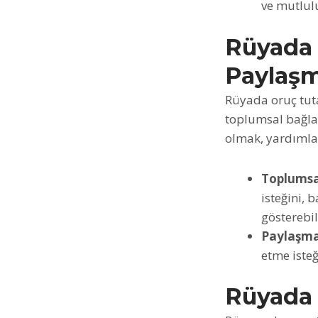
ve mutlulu
Rüyada 
Paylaş
Rüyada oruç tut
toplumsal bağlar
olmak, yardımla
Toplumsa
isteğini,
gösterebil
Paylaşma
etme isteğ
Rüyada