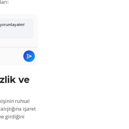
arı:
 yorumlayalım!
lik ve
işinin ruhsal
lıştığına işaret
e girdiğini