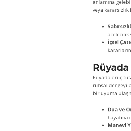
anlamına gelebil
veya kararsızlık i
Sabırsızlı
acelecilik
İçsel Çat
kararların
Rüyada
Rüyada oruç tut
ruhsal dengeyi b
bir uyuma ulaşm
Dua ve O
hayatına d
Manevi Y