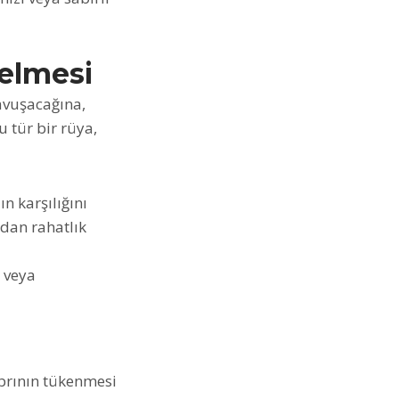
Gelmesi
avuşacağına,
u tür bir rüya,
n karşılığını
ndan rahatlık
a veya
brının tükenmesi