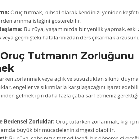
nma:
Oruç tutmak, ruhsal olarak kendinizi yeniden keşfe
den arınma isteğini gösterebilir.
Başlama:
Bu rüya, yaşamınızda bir yenilik yapmak, eski 
 veya geçmişteki hatalarınızdan ders çıkarmak arzusunu 
 Oruç Tutmanın Zorluğunu
mek
rken zorlanmak veya açlık ve susuzluktan sıkıntı duymak
ar, engeller ve sıkıntılarla karşılaşacağını işaret edebili
sinden gelmek için daha fazla çaba sarf etmeniz gerektiği
 Bedensel Zorluklar:
Oruç tutarken zorlanmak, kişi içi
amda büyük bir mücadelenin simgesi olabilir.
sti:
Bu rüya, sabrınızın test edileceği bir döneme gireceğin