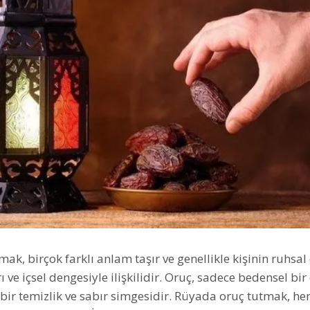
ak, birçok farklı anlam taşır ve genellikle kişinin ruhsa
ı ve içsel dengesiyle ilişkilidir. Oruç, sadece bedensel b
 bir temizlik ve sabır simgesidir. Rüyada oruç tutmak, 