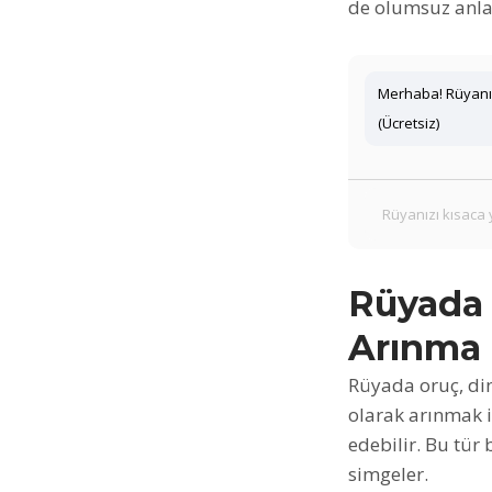
de olumsuz anlam
Merhaba! Rüyanız
(Ücretsiz)
Rüyada 
Arınma
Rüyada oruç, din
olarak arınmak i
edebilir. Bu tür
simgeler.