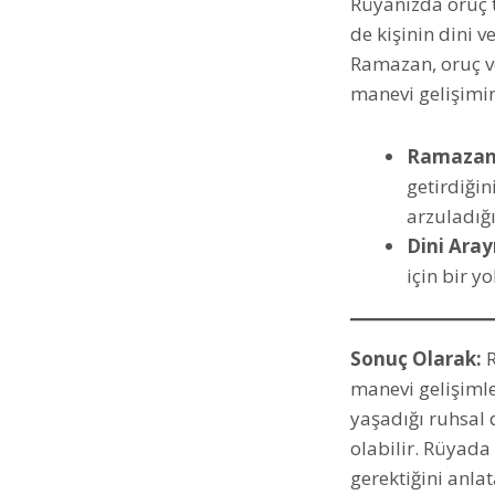
Rüyanızda oruç 
de kişinin dini v
Ramazan, oruç ve
manevi gelişimine
Ramazan 
getirdiği
arzuladığı
Dini Arayı
için bir y
Sonuç Olarak:
R
manevi gelişimle 
yaşadığı ruhsal 
olabilir. Rüyada
gerektiğini anlat