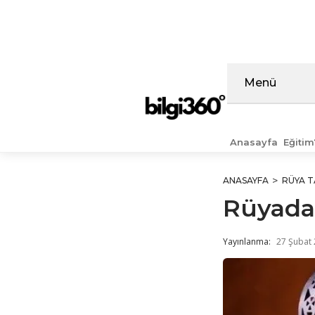
İçeriğe
atla
Menü
Anasayfa
Eğitim
ANASAYFA
RÜYA T
Rüyada
Yayınlanma:
27 Şubat