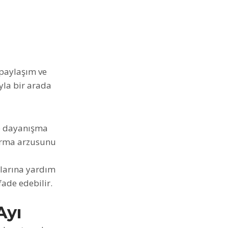
paylaşım ve
yla bir arada
e dayanışma
kurma arzusunu
alarına yardım
fade edebilir.
Ayı