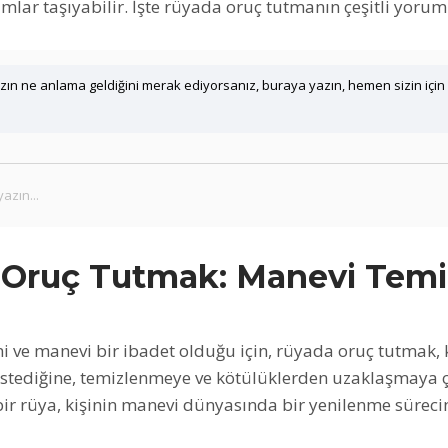
lar taşıyabilir. İşte rüyada oruç tutmanın çeşitli yoruml
ın ne anlama geldiğini merak ediyorsanız, buraya yazın, hemen sizin için
Oruç Tutmak: Manevi Temiz
i ve manevi bir ibadet olduğu için, rüyada oruç tutmak, k
stediğine, temizlenmeye ve kötülüklerden uzaklaşmaya ça
 bir rüya, kişinin manevi dünyasında bir yenilenme sürecin