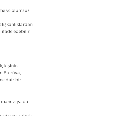
tme ve olumsuz
alışkanlıklardan
ifade edebilir.
, kişinin
r. Bu rüya,
ne dair bir
n manevi ya da
izi veya sabırlı