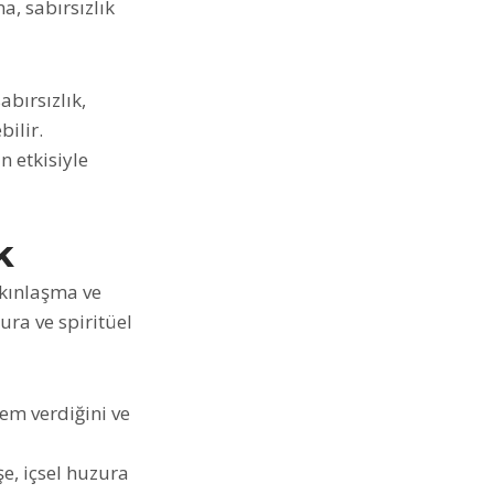
a, sabırsızlık
bırsızlık,
ilir.
n etkisiyle
k
kınlaşma ve
ura ve spiritüel
em verdiğini ve
e, içsel huzura