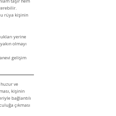
anlam taşır hem
erebilir.
u rüya kişinin
ukları yerine
 yakın olmayı
anevi gelişim
 huzur ve
ması, kişinin
iyle bağlantılı
lculuğa çıkması