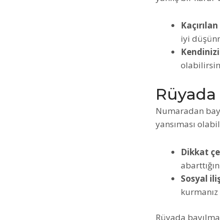
Kaçırılan 
iyi düşünm
Kendiniz
olabilirsin
Rüyada
Numaradan bayıl
yansıması olabil
Dikkat ç
abarttığın
Sosyal ili
kurmanız ö
Rüyada bayılmak,