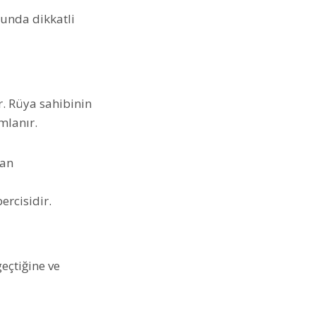
sunda dikkatli
r. Rüya sahibinin
mlanır.
dan
ercisidir.
eçtiğine ve