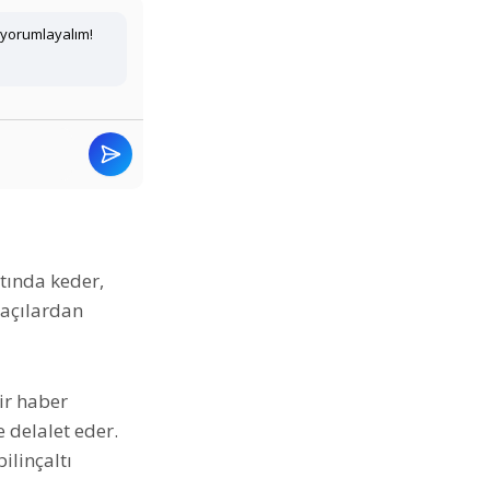
 yorumlayalım!
?
tında keder,
 açılardan
ir haber
 delalet eder.
bilinçaltı