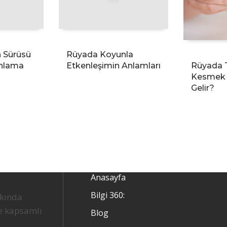
 Sürüsü
Rüyada Koyunla
nlama
Etkenleşimin Anlamları
Rüyada 
Kesmek
Gelir?
Anasayfa
Bilgi 360:
kkında
ve kapsamlı
Blog