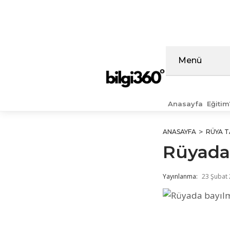
İçeriğe
atla
Menü
Anasayfa
Eğitim
ANASAYFA
RÜYA T
Rüyada
Yayınlanma:
23 Şubat