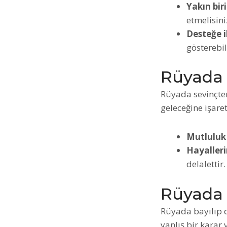
Yakın biri
etmelisini
Desteğe i
gösterebil
Rüyada 
Rüyada sevinçte
geleceğine işaret
Mutluluk 
Hayalleri
delalettir.
Rüyada 
Rüyada bayılıp d
yanlış bir karar 