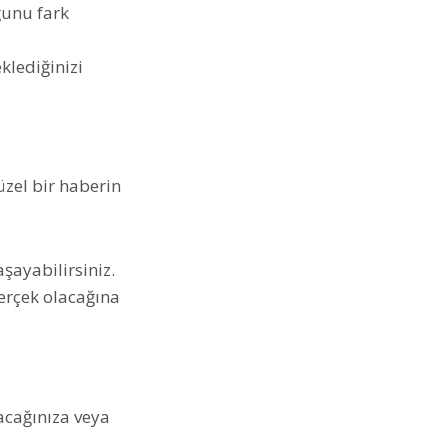
ğunu fark
klediğinizi
zel bir haberin
şayabilirsiniz.
erçek olacağına
acağınıza veya