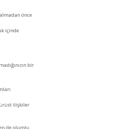
r almadan önce
uk içinde
madığınızın bir
mları
rüst ilişkiler
zen de olumlu