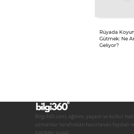
Rüyada Koyun
Gütmek: Ne A
Geliyor?
Bilgi360.com, eğitim, yaşam ve kültür ha
uzmanlar tarafından hazırlanan faydalı 
içerikler sunar.