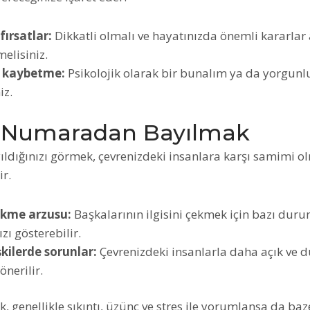
fırsatlar:
Dikkatli olmalı ve hayatınızda önemli kararla
elisiniz.
i kaybetme:
Psikolojik olarak bir bunalım ya da yorgunl
iz.
 Numaradan Bayılmak
dığınızı görmek, çevrenizdeki insanlara karşı samimi ol
ir.
ekme arzusu:
Başkalarının ilgisini çekmek için bazı duru
ızı gösterebilir.
şkilerde sorunlar:
Çevrenizdeki insanlarla daha açık ve dü
nerilir.
 genellikle sıkıntı, üzünç ve stres ile yorumlansa da ba