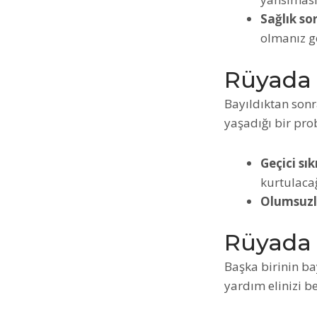
Sağlık sor
olmanız ge
Rüyada 
Bayıldıktan sonr
yaşadığı bir pr
Geçici sık
kurtulacağ
Olumsuzl
Rüyada 
Başka birinin ba
yardım elinizi be