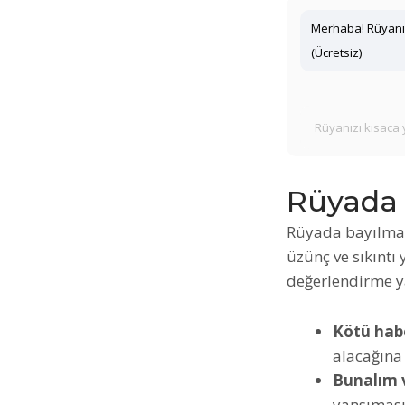
Merhaba! Rüyanız
(Ücretsiz)
Rüyada 
Rüyada bayılmak
üzünç ve sıkıntı 
değerlendirme 
Kötü hab
alacağına 
Bunalım v
yansıması 