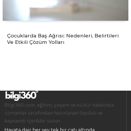
Çocuklarda Baş Ağrısı: Nedenleri, Belirtileri
Ve Etkili Çözüm Yolları
Bilgi360.com, eğitim, yaşam ve kültür hakkında
uzmanlar tarafından hazırlanan faydalı ve
kapsamlı içerikler sunar.
Hayata dair her şey tek bir çatı altında