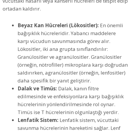
vücuttaki hasarlı veya kanserli hücreleri de tespit edip
ortadan kaldırır.
Beyaz Kan Hücreleri (Lökositler):
En önemli
bağışıklık hücreleridir. Yabancı maddelere
karşı vücudun savunmasında görev alır.
Lökositler, iki ana grupta sınıflandırılır:
Granülositler ve agranülositler. Granülositler
(örneğin, nötrofiller) mikroplara karşı doğrudan
saldırırken, agranülositler (örneğin, lenfositler)
daha spesifik bir yanıt geliştirir.
Dalak ve Timüs:
Dalak, kanın filtre
edilmesinde ve enfeksiyonlara karşı bağışıklık
hücrelerinin yönlendirilmesinde rol oynar.
Timüs ise T hücrelerinin olgunlaştığı yerdir.
Lenfatik Sistem:
Lenfatik sistem, vücuttaki
savunma hücrelerinin hareketini sağlar. Lenf