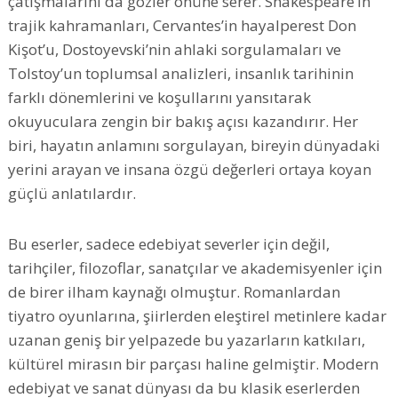
çatışmalarını da gözler önüne serer. Shakespeare’in
trajik kahramanları, Cervantes’in hayalperest Don
Kişot’u, Dostoyevski’nin ahlaki sorgulamaları ve
Tolstoy’un toplumsal analizleri, insanlık tarihinin
farklı dönemlerini ve koşullarını yansıtarak
okuyuculara zengin bir bakış açısı kazandırır. Her
biri, hayatın anlamını sorgulayan, bireyin dünyadaki
yerini arayan ve insana özgü değerleri ortaya koyan
güçlü anlatılardır.
Bu eserler, sadece edebiyat severler için değil,
tarihçiler, filozoflar, sanatçılar ve akademisyenler için
de birer ilham kaynağı olmuştur. Romanlardan
tiyatro oyunlarına, şiirlerden eleştirel metinlere kadar
uzanan geniş bir yelpazede bu yazarların katkıları,
kültürel mirasın bir parçası haline gelmiştir. Modern
edebiyat ve sanat dünyası da bu klasik eserlerden