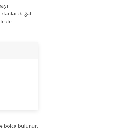
mayı
sidanlar doğal
le de
de bolca bulunur.