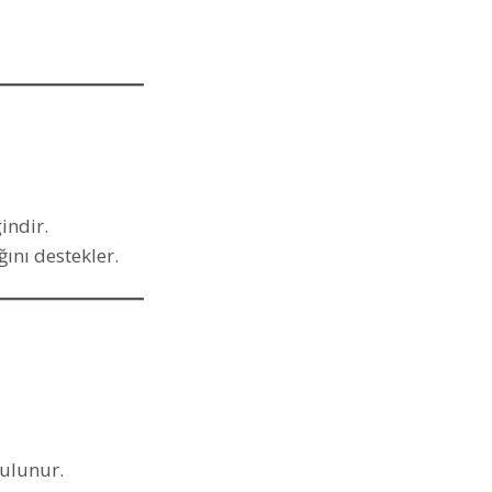
indir.
ığını destekler.
bulunur.