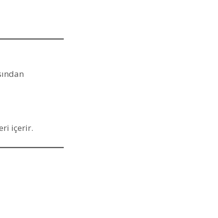
ısından
ri içerir.