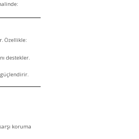
halinde:
 Özellikle:
ını destekler.
 güçlendirir.
e karşı koruma