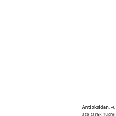
Antioksidan
, v
azaltarak hücrel