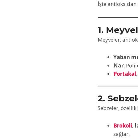
İşte antioksidan 
1. Meyve
Meyveler, antiok
Yaban mer
Nar
: Poli
Portakal
2. Sebzel
Sebzeler, özellik
Brokoli
, 
sağlar.