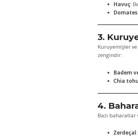
Havuç
: B
Domates
3. Kuruy
Kuruyemişler ve 
zengindir:
Badem ve
Chia toh
4. Bahara
Bazı baharatlar v
Zerdeçal