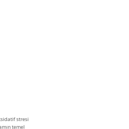
idatif stresi
şamın temel