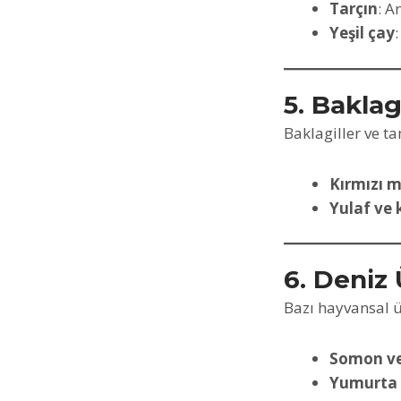
Tarçın
: A
Yeşil çay
5. Baklag
Baklagiller ve ta
Kırmızı m
Yulaf ve 
6. Deniz 
Bazı hayvansal ü
Somon v
Yumurta s