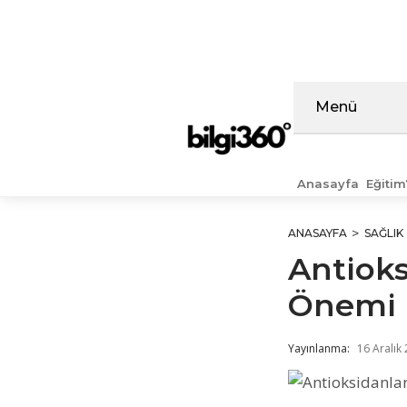
İçeriğe
atla
Menü
Anasayfa
Eğitim
ANASAYFA
SAĞLIK
Antioks
Önemi 
Yayınlanma:
16 Aralık