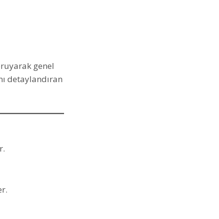
oruyarak genel
ını detaylandıran
r.
r.