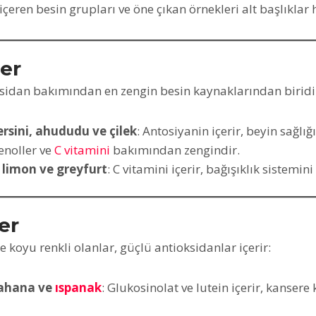
içeren besin grupları ve öne çıkan örnekleri alt başlıklar 
ler
sidan bakımından en zengin besin kaynaklarından biridir.
sini, ahududu ve çilek
: Antosiyanin içerir, beyin sağlığ
fenoller ve
C vitamini
bakımından zengindir.
, limon ve greyfurt
: C vitamini içerir, bağışıklık sistemini
er
le koyu renkli olanlar, güçlü antioksidanlar içerir:
lahana ve
ıspanak
: Glukosinolat ve lutein içerir, kanser