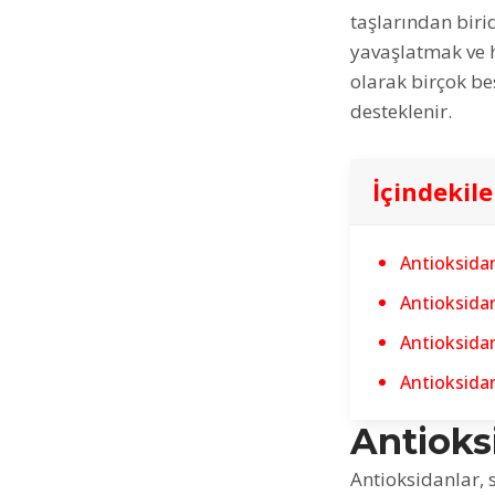
taşlarından biri
yavaşlatmak ve h
olarak birçok be
desteklenir.
İçindekile
Antioksidan
Antioksidan
Antioksida
Antioksidan
Antioks
Antioksidanlar, 