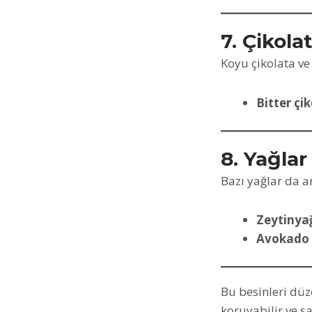
7. Çikola
Koyu çikolata ve
Bitter çi
8. Yağlar
Bazı yağlar da an
Zeytinya
Avokado 
Bu besinleri düz
koruyabilir ve sa