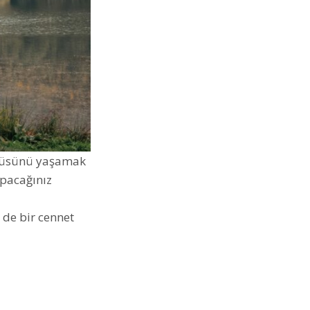
büyüsünü yaşamak
apacağınız
 de bir cennet