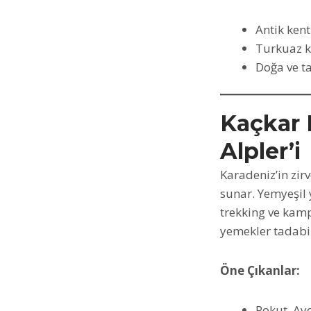
Antik kent
Turkuaz k
Doğa ve ta
Kaçkar D
Alpler’i
Karadeniz’in zir
sunar. Yemyeşil y
trekking ve kamp
yemekler tadabil
Öne Çıkanlar:
Pokut, Ayd