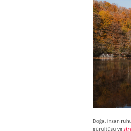
Doğa, insan ruhu
gürültüsü ve
str