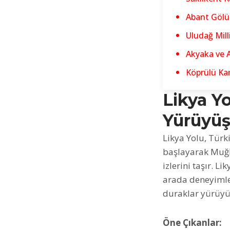
Abant Gölü:
Uludağ Milli
Akyaka ve 
Köprülü Ka
Likya Y
Yürüyü
Likya Yolu, Türk
başlayarak Muğl
izlerini taşır. L
arada deneyimley
duraklar yürüyü
Öne Çıkanlar: