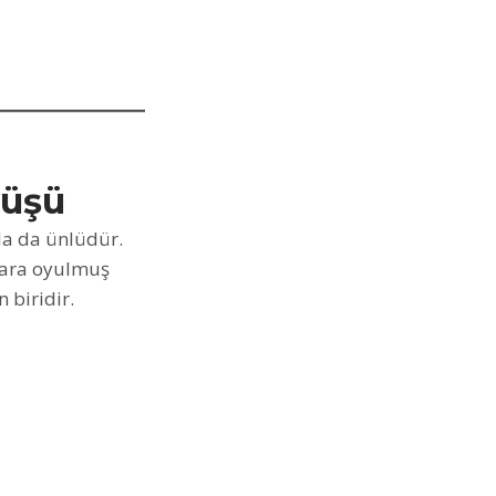
yüşü
la da ünlüdür.
alara oyulmuş
 biridir.