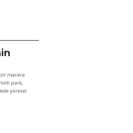
nin
 bir macera
milli park,
gede yöresel