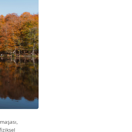
rmaşası,
iziksel