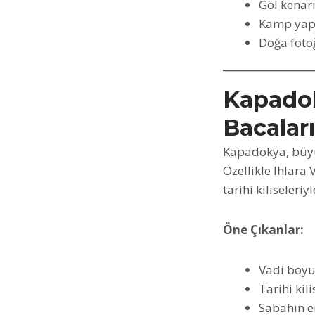
Göl kenarı
Kamp yapm
Doğa fotoğ
Kapadoky
Bacalar
Kapadokya, büyül
Özellikle Ihlara
tarihi kiliseleri
Öne Çıkanlar:
Vadi boyu
Tarihi kil
Sabahın e