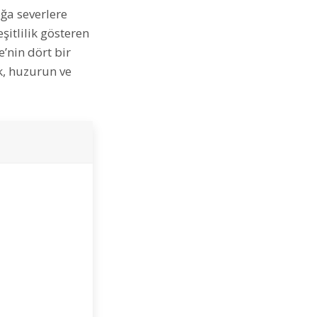
oğa severlere
şitlilik gösteren
’nin dört bir
k, huzurun ve