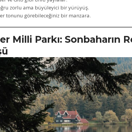
oğru zorlu ama büyüleyici bir yürüyüş.
er tonunu görebileceğiniz bir manzara.
er Milli Parkı: Sonbaharın 
şü