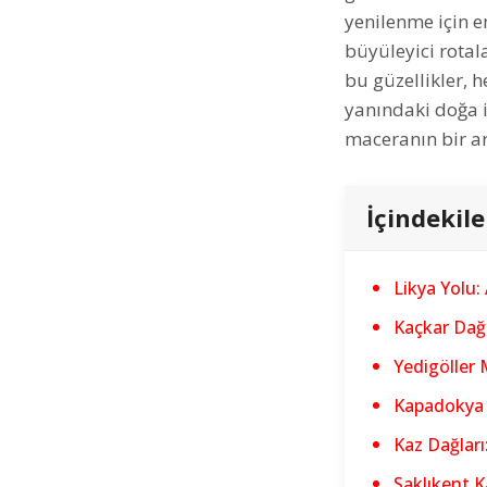
yenilenme için e
büyüleyici rotal
bu güzellikler, 
yanındaki doğa i
maceranın bir ar
İçindekile
Likya Yolu:
Kaçkar Dağla
Yedigöller 
Kapadokya v
Kaz Dağları
Saklıkent K