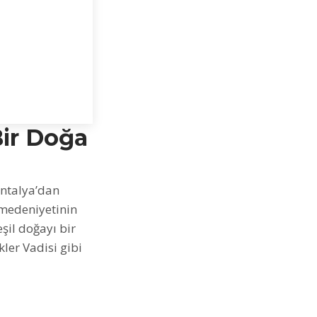
Bir Doğa
Antalya’dan
 medeniyetinin
eşil doğayı bir
ler Vadisi gibi