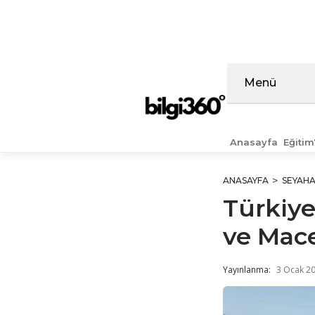
İçeriğe
atla
Menü
Anasayfa
Eğitim
ANASAYFA
SEYAH
Türkiye
ve Mace
Yayınlanma:
3 Ocak 2