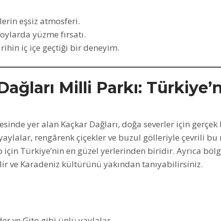
lerin eşsiz atmosferi.
oylarda yüzme fırsatı.
rihin iç içe geçtiği bir deneyim.
ağları Milli Parkı: Türkiye’
vesinde yer alan Kaçkar Dağları, doğa severler için gerçek
aylalar, rengârenk çiçekler ve buzul gölleriyle çevrili bu 
 için Türkiye’nin en güzel yerlerinden biridir. Ayrıca böl
ir ve Karadeniz kültürünü yakından tanıyabilirsiniz.
er ve Gito gibi ünlü yaylalar.