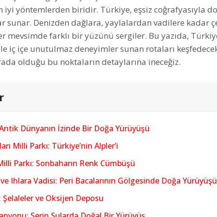
n iyi yöntemlerden biridir. Türkiye, eşsiz coğrafyasıyla d
ar sunar. Denizden dağlara, yaylalardan vadilere kadar çe
her mevsimde farklı bir yüzünü sergiler. Bu yazıda, Türkiye
le iç içe unutulmaz deneyimler sunan rotaları keşfedece
ada olduğu bu noktaların detaylarına ineceğiz.
r
 Antik Dünyanın İzinde Bir Doğa Yürüyüşü
rı Milli Parkı: Türkiye’nin Alpler’i
Milli Parkı: Sonbaharın Renk Cümbüşü
e Ihlara Vadisi: Peri Bacalarının Gölgesinde Doğa Yürüyüşü
: Şelaleler ve Oksijen Deposu
anyonu: Serin Sularda Doğal Bir Yürüyüş