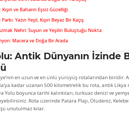
 Kışın ve Baharın Eşsiz Güzelliği
 Parkı: Yazın Yeşil, Kışın Beyaz Bir Kaçış
Azmak Nehri: Suyun ve Yeşilin Buluştuğu Nokta
nyon: Macera ve Doğa Bir Arada
olu: Antik Dünyanın İzinde 
şü
iye’nin en uzun ve en ünlü yürüyüş rotalarından biridir. 
a’ya kadar uzanan 500 kilometrelik bu rota, antik Likya
ikya Yolu boyunca tarihi kalıntıları, turkuaz denizi ve yemy
ebilirsiniz. Rota üzerinde Patara Plajı, Ölüdeniz, Kelebek
şü unutulmaz kılar.