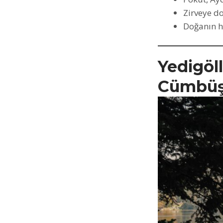
Zirveye d
Doğanın h
Yedigöll
Cümbü