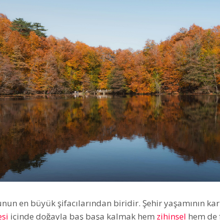
nun en büyük şifacılarından biridir. Şehir yaşamının ka
esi
içinde doğayla baş başa kalmak hem
zihinsel
hem de f