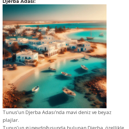
Djerba Adası:
Tunus’un Djerba Adası’nda mavi deniz ve beyaz
plajlar.
Tunus’un güneydoğusunda bulunan Djerba, özellikle