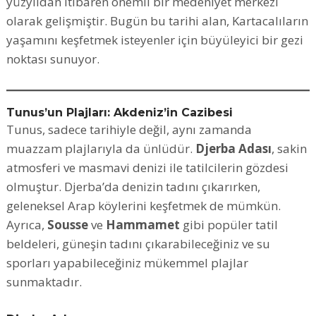
yüzyıldan itibaren önemli bir medeniyet merkezi
olarak gelişmiştir. Bugün bu tarihi alan, Kartacalıların
yaşamını keşfetmek isteyenler için büyüleyici bir gezi
noktası sunuyor.
Tunus’un Plajları: Akdeniz’in Cazibesi
Tunus, sadece tarihiyle değil, aynı zamanda
muazzam plajlarıyla da ünlüdür.
Djerba Adası
, sakin
atmosferi ve masmavi denizi ile tatilcilerin gözdesi
olmuştur. Djerba’da denizin tadını çıkarırken,
geleneksel Arap köylerini keşfetmek de mümkün.
Ayrıca,
Sousse
ve
Hammamet
gibi popüler tatil
beldeleri, güneşin tadını çıkarabileceğiniz ve su
sporları yapabileceğiniz mükemmel plajlar
sunmaktadır.