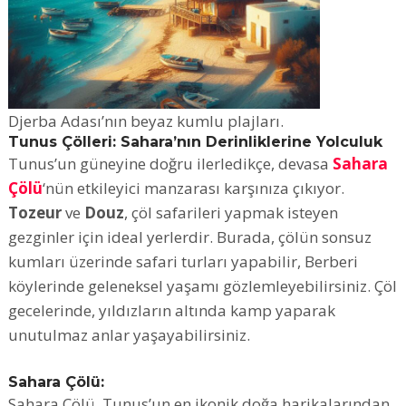
Djerba Adası’nın beyaz kumlu plajları.
Tunus Çölleri: Sahara’nın Derinliklerine Yolculuk
Tunus’un güneyine doğru ilerledikçe, devasa
Sahara
Çölü
‘nün etkileyici manzarası karşınıza çıkıyor.
Tozeur
ve
Douz
, çöl safarileri yapmak isteyen
gezginler için ideal yerlerdir. Burada, çölün sonsuz
kumları üzerinde safari turları yapabilir, Berberi
köylerinde geleneksel yaşamı gözlemleyebilirsiniz. Çöl
gecelerinde, yıldızların altında kamp yaparak
unutulmaz anlar yaşayabilirsiniz.
Sahara Çölü:
Sahara Çölü, Tunus’un en ikonik doğa harikalarından