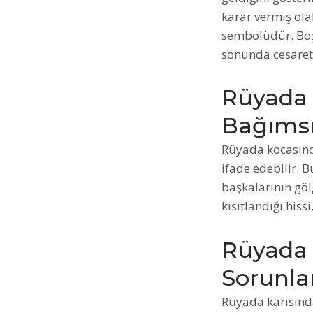
karar vermiş ola
sembolüdür. Boş
sonunda cesaretl
Rüyada
Bağımsız
Rüyada kocasınd
ifade edebilir. 
başkalarının göl
kısıtlandığı hiss
Rüyada 
Sorunla
Rüyada karısında