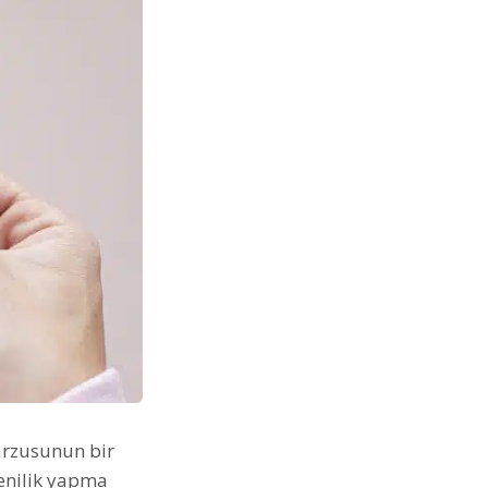
arzusunun bir
 yenilik yapma