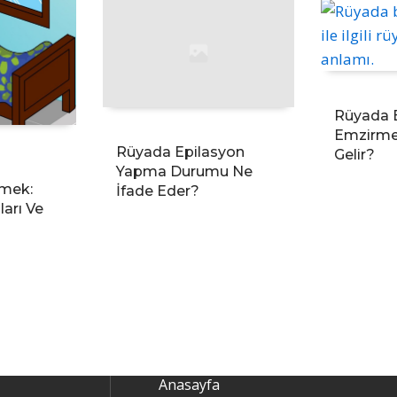
Rüyada 
Emzirme
Rüyada Epilasyon
Gelir?
Yapma Durumu Ne
mek:
İfade Eder?
arı Ve
Anasayfa