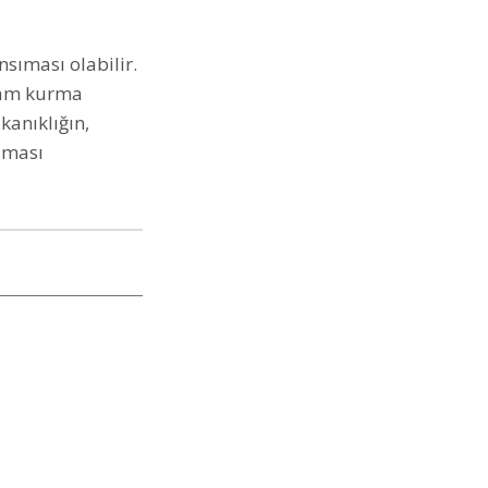
sıması olabilir.
aşam kurma
kanıklığın,
lması