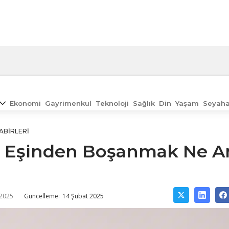
Ekonomi
Gayrimenkul
Teknoloji
Sağlık
Din
Yaşam
Seyaha
ABIRLERI
 Eşinden Boşanmak Ne A
 2025
Güncelleme:
14 Şubat 2025