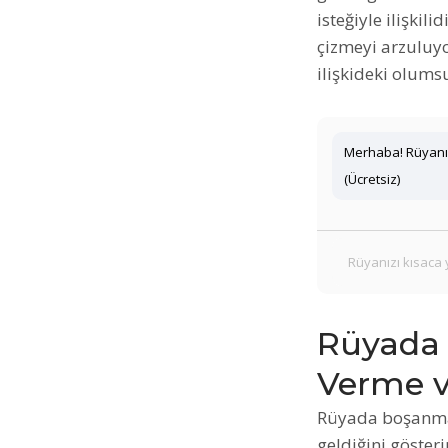
isteğiyle ilişkili
çizmeyi arzuluyo
ilişkideki olums
Merhaba! Rüyanız
(Ücretsiz)
Rüyada 
Verme v
Rüyada boşanma 
geldiğini gösteri