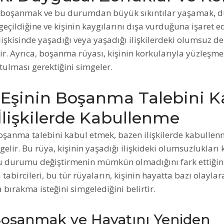
boşanmak ve bu durumdan büyük sıkıntılar yaşamak, d
geçildiğine ve kişinin kaygılarını dışa vurduğuna işaret ed
ilişkisinde yaşadığı veya yaşadığı ilişkilerdeki olumsuz d
ir. Ayrıca, boşanma rüyası, kişinin korkularıyla yüzleşme
ulması gerektiğini simgeler.
Eşinin Boşanma Talebini K
İlişkilerde Kabullenme
oşanma talebini kabul etmek, bazen ilişkilerde kabullen
elir. Bu rüya, kişinin yaşadığı ilişkideki olumsuzluklar
u durumu değiştirmenin mümkün olmadığını fark ettiğini
 tabircileri, bu tür rüyaların, kişinin hayatta bazı olayl
 bırakma isteğini simgelediğini belirtir.
oşanmak ve Hayatını Yeniden