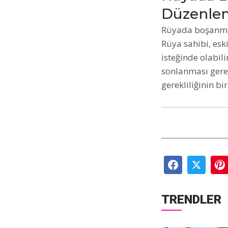
Düzenle
Rüyada boşanmak
Rüya sahibi, esk
isteğinde olabil
sonlanması gerek
gerekliliğinin b
TRENDLER