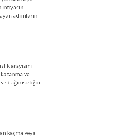
 ihtiyacın
mayan adımların
lık arayışını
nü kazanma ve
 ve bağımsızlığın
rdan kaçma veya