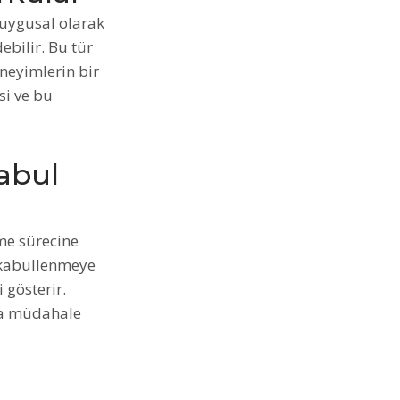
uygusal olarak
ebilir. Bu tür
eneyimlerin bir
si ve bu
abul
me sürecine
ı kabullenmeye
 gösterir.
ara müdahale