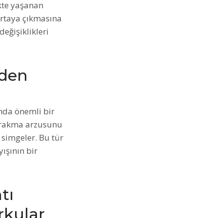
ikte yaşanan
 ortaya çıkmasına
değişiklikleri
iden
nda önemli bir
bırakma arzusunu
i simgeler. Bu tür
yışının bir
tı
rkular