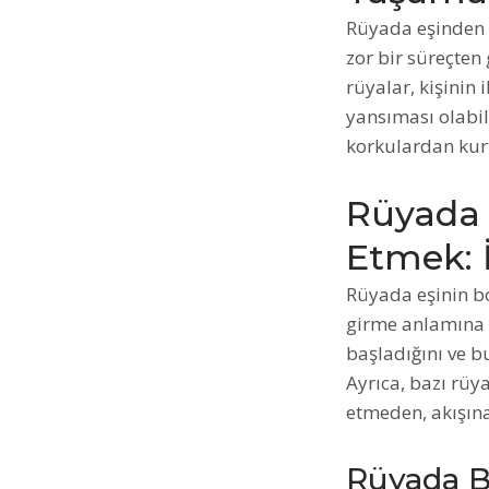
Rüyada eşinden 
zor bir süreçten 
rüyalar, kişinin 
yansıması olabil
korkulardan kurt
Rüyada 
Etmek: 
Rüyada eşinin b
girme anlamına g
başladığını ve b
Ayrıca, bazı rüya
etmeden, akışına
Rüyada B