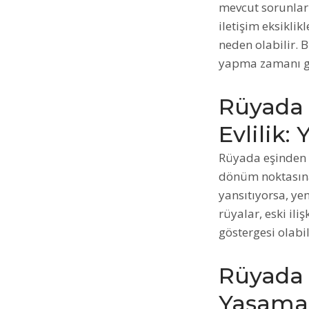
mevcut sorunları
iletişim eksiklik
neden olabilir. B
yapma zamanı gel
Rüyada 
Evlilik:
Rüyada eşinden 
dönüm noktasına 
yansıtıyorsa, yen
rüyalar, eski ili
göstergesi olabil
Rüyada 
Yaşamak