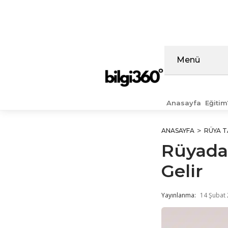
İçeriğe
atla
Menü
Anasayfa
Eğitim
ANASAYFA
RÜYA T
Rüyada
Gelir
Yayınlanma:
14 Şubat