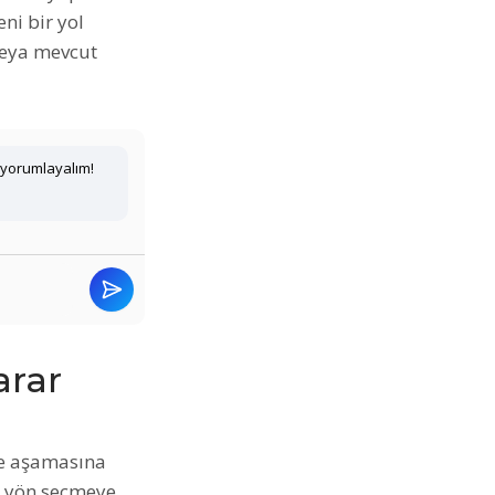
eni bir yol
 veya mevcut
 yorumlayalım!
rar
me aşamasına
ir yön seçmeye