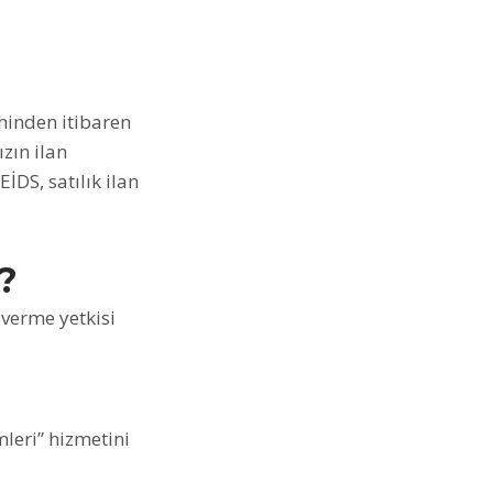
hinden itibaren
zın ilan
İDS, satılık ilan
?
 verme yetkisi
leri” hizmetini