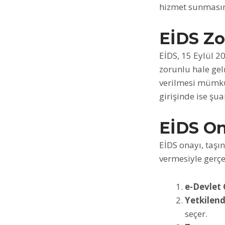
hizmet sunmasın
EİDS Z
EİDS, 15 Eylül 2
zorunlu hale gel
verilmesi mümkün 
girişinde ise şua
EİDS On
EİDS onayı, taşı
vermesiyle gerçek
e-Devlet G
Yetkilend
seçer. ​