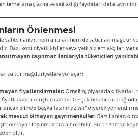
in temel amaçlarını ve sağladığı faydaları daha ayrıntılı 
anların Önlenmesi
 sahte ilanlar, hem alıcıları hem de satıcıları mağdur 
ir. Bazı kötü niyetli kişiler veya yetkisiz emlakçılar,
var 
ansıtmayan taşınmaz ilanlarıyla tüketicileri yanıltabi
lar şu tür mağduriyetlere yol açar:
lmayan fiyatlandırmalar:
Örneğin, piyasadaki fiyatlar
 fiyatlı ilanlar oluşturulabilir. Gerçek bir alıcı aradığında
dı, ancak elimde başka taşınmaz var” diyerek yönlendirme
arak mevcut olmayan gayrimenkuller:
Bazı ilanlar, ol
ışta olmayan taşınmazlara ait olabilir. Bu da zaman kay
eden olur.