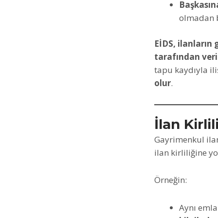
Başkasına
olmadan bi
EİDS, ilanların 
tarafından veri
tapu kaydıyla ili
olur
.
İlan Kirli
Gayrimenkul ila
ilan kirliliğine 
Örneğin:
Aynı emlak