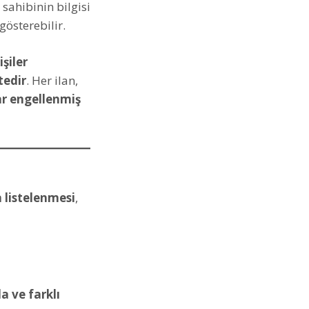
, sahibinin bilgisi
gösterebilir.
şiler
tedir
. Her ilan,
lar engellenmiş
a listelenmesi
,
la ve farklı