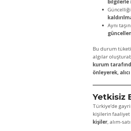
bilgilerle
Güncelliği
kaldırılm
Aynı taş
güncelle
Bu durum tüketic
algılar oluşturab
kurum tarafında
önleyerek, alıcı
Yetkisiz
Türkiye’de gayri
kişilerin faaliye
kişiler
, alım-sat