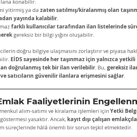
ilana konabilir.
ni yitirmiş ya da
zaten satılmış/kiralanmış olan taşın
adan yayında kalabilir
.
ınmaz
farklı kullanıcılar tarafından ilan listelerinde sür
nerek
gereksiz bir bilgi yığını oluşabilir.
ilerin doğru bilgiye ulaşmasını zorlaştırır ve piyasa hak
ilir.
EİDS sayesinde her taşınmaz için yalnızca yetkili 
n doğrulanmış tek bir ilan verilebilir
. Bu,
gereksiz ila
 ve satıcıların güvenilir ilanlara erişmesini sağlar
.
 Emlak Faaliyetlerinin Engellen
menkul alım-satımı ve kiralama işlemleri için
Yetki Belg
t göstermesi yasaktır. Ancak,
kayıt dışı çalışan emlakçıla
ım süreçlerinde hâlâ önemli bir sorun teşkil etmektedir.