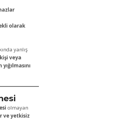
mazlar
ekli olarak
kında yanlış
kişi veya
n yığılmasını
mesi
esi
olmayan
r ve yetkisiz