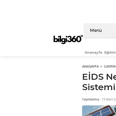
İçeriğe
atla
Menü
Anasayfa
Eğitim
ANASAYFA
GAYRI
EİDS Ne
Sistemi
Yayınlanma:
15 Mart 