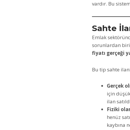
vardır. Bu sistem
Sahte İl
Emlak sektöründe
sorunlardan birid
fiyatı gerçeği y
Bu tip sahte ilan
Gerçek o
için düşük
ilan satıl
Fiziki ol
henüz sat
kaybına n