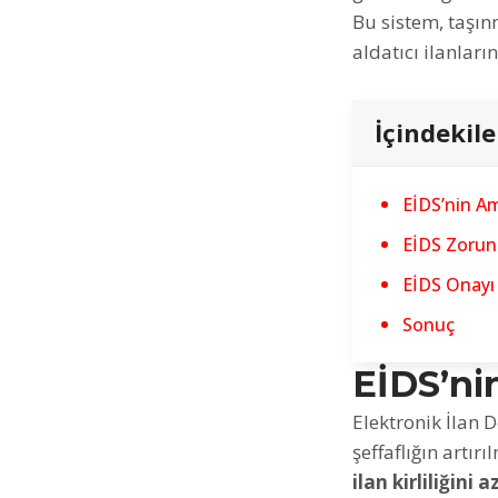
Bu sistem, taşınm
aldatıcı ilanları
İçindekile
EİDS’nin Am
EİDS Zorun
EİDS Onayı 
Sonuç
EİDS’ni
Elektronik İlan 
şeffaflığın artı
ilan kirliliğini