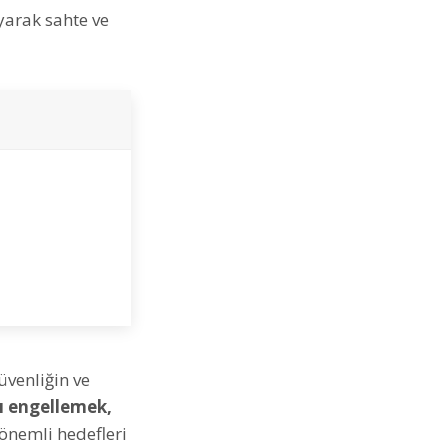
ayarak sahte ve
üvenliğin ve
rı engellemek,
önemli hedefleri