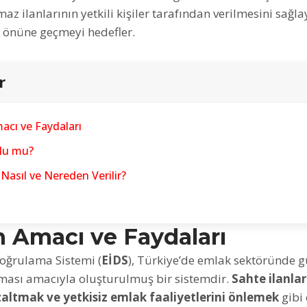
az ilanlarının yetkili kişiler tarafından verilmesini sağl
n önüne geçmeyi hedefler. ​
r
acı ve Faydaları
lu mu?
Nasıl ve Nereden Verilir?
n Amacı ve Faydaları
Doğrulama Sistemi (
EİDS
), Türkiye’de emlak sektöründe g
rılması amacıyla oluşturulmuş bir sistemdir.
Sahte ilanla
 azaltmak ve yetkisiz emlak faaliyetlerini önlemek
gibi 