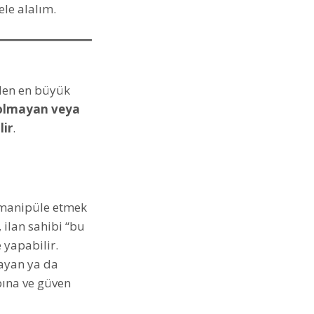
ele alalım.
eden en büyük
olmayan veya
lir
.
ı manipüle etmek
, ilan sahibi “bu
 yapabilir.
mayan ya da
bına ve güven