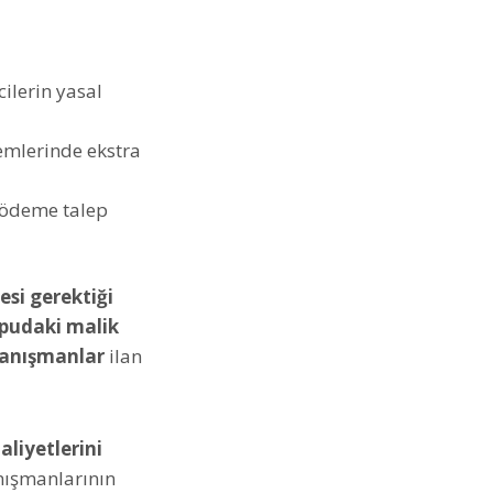
cilerin yasal
lemlerinde ekstra
 ödeme talep
esi gerektiği
pudaki malik
 danışmanlar
ilan
aliyetlerini
anışmanlarının