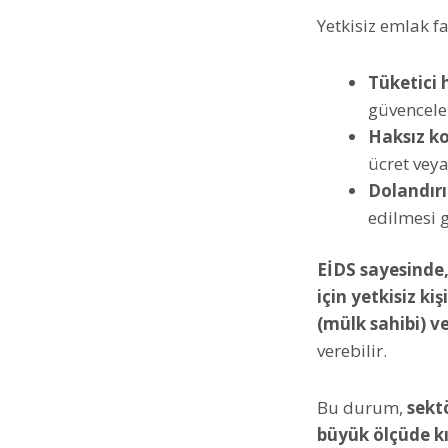
Yetkisiz emlak fa
Tüketici h
güvencele
Haksız ko
ücret veya
Dolandırıc
edilmesi g
EİDS sayesinde,
için yetkisiz ki
(mülk sahibi) v
verebilir.
Bu durum,
sektö
büyük ölçüde kı