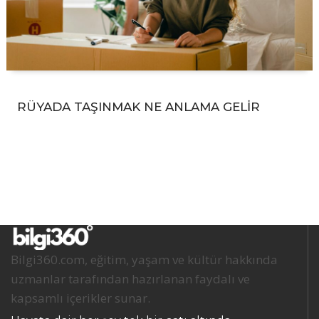
RÜYADA TAŞINMAK NE ANLAMA GELİR
Bilgi360.com, eğitim, yaşam ve kültür hakkında
uzmanlar tarafından hazırlanan faydalı ve
kapsamlı içerikler sunar.