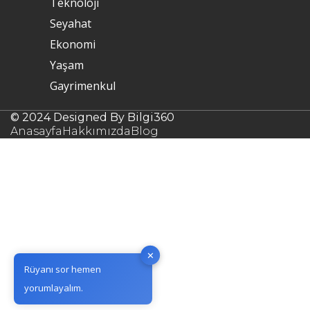
Teknoloji
Seyahat
Ekonomi
Yaşam
Gayrimenkul
© 2024 Designed By Bilgi360
Anasayfa
Hakkımızda
Blog
✕
Rüyanı sor hemen
yorumlayalım.