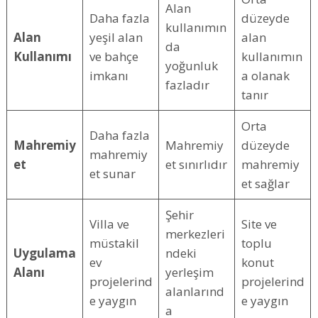
Alan
Daha fazla
düzeyde
kullanımın
Alan
yeşil alan
alan
da
Kullanımı
ve bahçe
kullanımın
yoğunluk
imkanı
a olanak
fazladır
tanır
Orta
Daha fazla
Mahremiy
Mahremiy
düzeyde
mahremiy
et
et sınırlıdır
mahremiy
et sunar
et sağlar
Şehir
Villa ve
Site ve
merkezleri
müstakil
toplu
Uygulama
ndeki
ev
konut
Alanı
yerleşim
projelerind
projelerind
alanlarınd
e yaygın
e yaygın
a