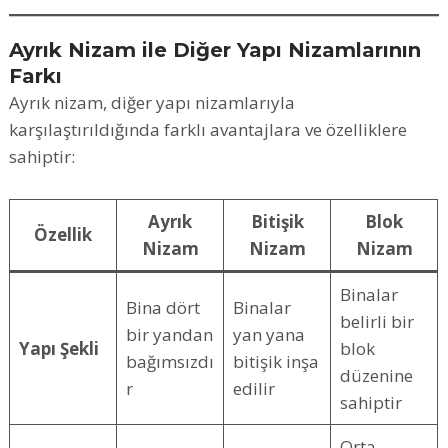
Ayrık Nizam ile Diğer Yapı Nizamlarının
Farkı
Ayrık nizam, diğer yapı nizamlarıyla
karşılaştırıldığında farklı avantajlara ve özelliklere
sahiptir:
Ayrık
Bitişik
Blok
Özellik
Nizam
Nizam
Nizam
Binalar
Bina dört
Binalar
belirli bir
bir yandan
yan yana
Yapı Şekli
blok
bağımsızdı
bitişik inşa
düzenine
r
edilir
sahiptir
Orta