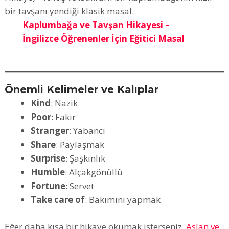
Kaplumbağa ve Tavşan Hikayesi –
İngilizce Öğrenenler İçin Eğitici Masal
Önemli Kelimeler ve Kalıplar
Kind
: Nazik
Poor
: Fakir
Stranger
: Yabancı
Share
: Paylaşmak
Surprise
: Şaşkınlık
Humble
: Alçakgönüllü
Fortune
: Servet
Take care of
: Bakımını yapmak
Eğer daha kısa bir hikaye okumak isterseniz,
Aslan ve